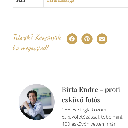
Szín
narancssárga
Tetszik? Köszönjük,
ha megosztod!
Birta Endre - profi
esküvő fotós
15+ éve foglalkozom
esküvőfotózással, több mint
400 esküvőn vettem már