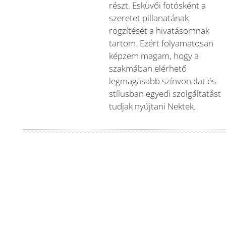
részt. Esküvői fotósként a
szeretet pillanatának
rögzítését a hivatásomnak
tartom. Ezért folyamatosan
képzem magam, hogy a
szakmában elérhető
legmagasabb színvonalat és
stílusban egyedi szolgáltatást
tudjak nyújtani Nektek.
Ilyen esküvő
fotózást szeretnél?