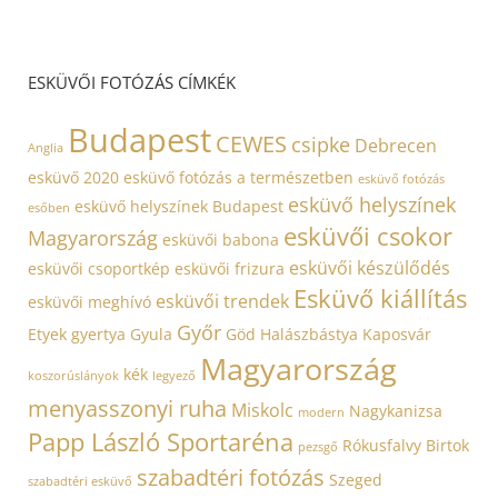
ESKÜVŐI FOTÓZÁS CÍMKÉK
Budapest
CEWES
csipke
Debrecen
Anglia
esküvő 2020
esküvő fotózás a természetben
esküvő fotózás
esküvő helyszínek
esküvő helyszínek Budapest
esőben
esküvői csokor
Magyarország
esküvői babona
esküvői készülődés
esküvői csoportkép
esküvői frizura
Esküvő kiállítás
esküvői trendek
esküvői meghívó
Győr
Etyek
gyertya
Gyula
Göd
Halászbástya
Kaposvár
Magyarország
kék
koszorúslányok
legyező
menyasszonyi ruha
Miskolc
Nagykanizsa
modern
Papp László Sportaréna
Rókusfalvy Birtok
pezsgő
szabadtéri fotózás
Szeged
szabadtéri esküvő