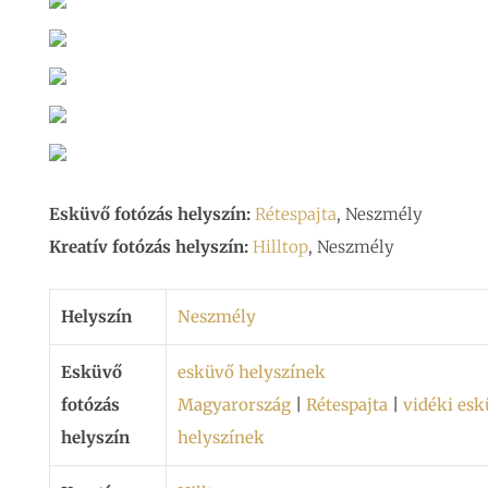
Esküvő fotózás helyszín:
Rétespajta
, Neszmély
Kreatív fotózás helyszín:
Hilltop
, Neszmély
Helyszín
Neszmély
Esküvő
esküvő helyszínek
fotózás
Magyarország
|
Rétespajta
|
vidéki esk
helyszín
helyszínek