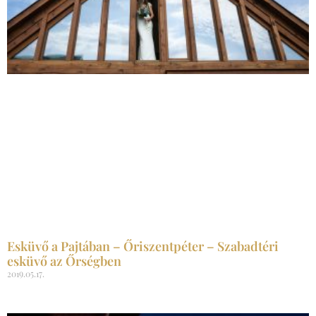
Esküvő a Pajtában – Őriszentpéter – Szabadtéri
esküvő az Őrségben
2019.05.17.