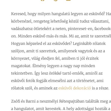
Keresed, hogy milyen hangulatú legyen az esküvőd? Ha
körbenézel, rengeteg lehetőség közül tudsz választani,
vadászhatsz ötletekért a neten, pintereset-en, facebook
on. Minden esküvő más és más. Mi az, amit te szeretnél
Hogyan képzeled el az esküvődet? Leginkább rólatok
szóljon, amit ti szerettek, amilyenek vagytok és az a
környezet, világ éledjen fel, amiben ti jól érzitek
magatokat. Élmény legyen a nagy nap minden
tekintetben. Így lesz örökké tartó emlék, amiről az
esküvői fotók fogják elmesélni azt a történetet, ami
rólatok szól, és aminek az
esküvői dekoráció
is a része.
Zsófi és Barni a neszmélyi Rétespajtában találták meg a
a hangulatot, amit kerestek. A hely adottságai hozták a