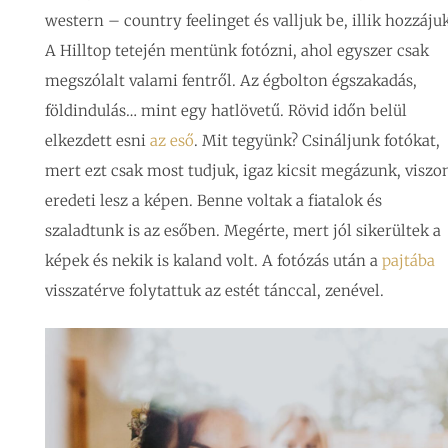
western – country feelinget és valljuk be, illik hozzájuk
A Hilltop tetején mentünk fotózni, ahol egyszer csak
megszólalt valami fentről. Az égbolton égszakadás,
földindulás… mint egy hatlövetű. Rövid időn belül
elkezdett esni
az eső
. Mit tegyünk? Csináljunk fotókat,
mert ezt csak most tudjuk, igaz kicsit megázunk, viszo
eredeti lesz a képen. Benne voltak a fiatalok és
szaladtunk is az esőben. Megérte, mert jól sikerültek a
képek és nekik is kaland volt. A fotózás után a
pajtába
visszatérve folytattuk az estét tánccal, zenével.