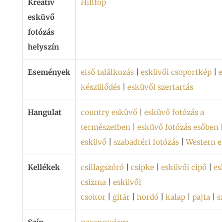
Kreatív
Hilltop
esküvő
fotózás
helyszín
Események
első találkozás
|
esküvői csoportkép
|
készülődés
|
esküvői szertartás
Hangulat
country esküvő
|
esküvő fotózás a
természetben
|
esküvő fotózás esőben
esküvő
|
szabadtéri fotózás
|
Western 
Kellékek
csillagszóró
|
csipke
|
esküvői cipő
|
es
csizma
|
esküvői
csokor
|
gitár
|
hordó
|
kalap
|
pajta
|
s