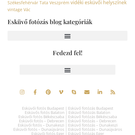
vidéki esküvői helyszínek
Székesfehérvár
Tata
Veszprém
vintage
Vác
Esküvő fotózás blog kategóriák
Fedezd fel!
Esküvői fotós Budapest | Esküvő fotózás Budapest
Esküvős fotós Balaton | Esküvő fotózás Balaton
Esküvői fotós Békéscsaba | Esküvő fotózás Békéscsaba
Esküvői fotós – Debrecen | Esküvő fotózás – Debrecen
Esküvői fotós – Dunakeszi | Esküvő fotózás – Dunakeszi
Esküvői fotós – Dunaújváros | Esküvő fotózás – Dunaújváros
Esküvői fotós Eger | Esküvő fotózás Eger