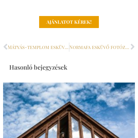
MI IS EMBEREK VAGYUNK, ÍRJ NEKÜNK, KÉRDEZZ
BÁTRAN!
AJÁNLATOT KÉREK!
Mátyás-templom esküvő, templomi esküvői szertartás
Normafa esküvő fotózásra – Kreatív esküvői fotózás hintával
Hasonló bejegyzések