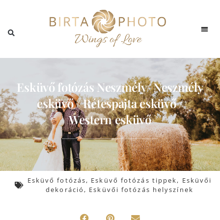
Esküvői fotózá
Esküv
Esküv
Adatvéd
Esküvő fotózás Neszmély/ Neszmély
esküvő / Rétespajta esküvő /
Western esküvő
Esküvő fotózás
,
Esküvő fotózás tippek
,
Esküvői
dekoráció
,
Esküvői fotózás helyszínek