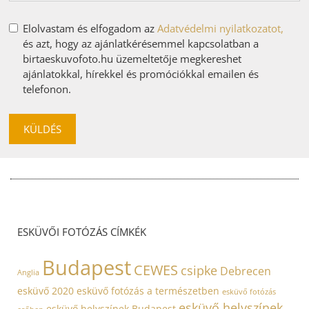
Elolvastam és elfogadom az
Adatvédelmi nyilatkozatot,
és azt, hogy az ajánlatkérésemmel kapcsolatban a
birtaeskuvofoto.hu üzemeltetője megkereshet
ajánlatokkal, hírekkel és promóciókkal emailen és
telefonon.
KÜLDÉS
ESKÜVŐI FOTÓZÁS CÍMKÉK
Budapest
CEWES
csipke
Debrecen
Anglia
esküvő 2020
esküvő fotózás a természetben
esküvő fotózás
esküvő helyszínek
esküvő helyszínek Budapest