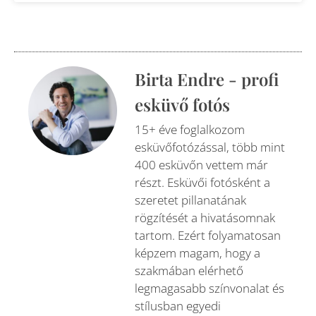
Birta Endre - profi
esküvő fotós
15+ éve foglalkozom
esküvőfotózással, több mint
400 esküvőn vettem már
részt. Esküvői fotósként a
szeretet pillanatának
rögzítését a hivatásomnak
tartom. Ezért folyamatosan
képzem magam, hogy a
szakmában elérhető
legmagasabb színvonalat és
stílusban egyedi