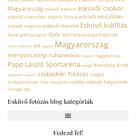
esőben
esküvői csokor
Magyarország
esküvői babona
esküvői készülődés
esküvői csoportkép
esküvői frizura
Esküvő kiállítás
esküvői trendek
esküvői meghívó
Győr
Etyek
gyertya
Gyula
Göd
Halászbástya
Kaposvár
Magyarország
kék
koszorúslányok
legyező
menyasszonyi ruha
Miskolc
Nagykanizsa
modern
Papp László Sportaréna
Rókusfalvy Birtok
pezsgő
szabadtéri fotózás
Szeged
szabadtéri esküvő
vidéki esküvői helyszínek
Székesfehérvár
Tata
Veszprém
vintage
Vác
Esküvő fotózás blog kategóriák
Fedezd fel!