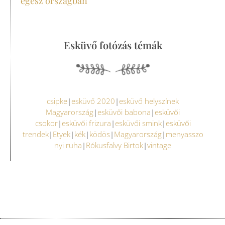
egész országban
Esküvő fotózás témák
csipke
|
esküvő 2020
|
esküvő helyszínek
Magyarország
|
esküvői babona
|
esküvői
csokor
|
esküvői frizura
|
esküvői smink
|
esküvői
trendek
|
Etyek
|
kék
|
ködös
|
Magyarország
|
menyasszo
nyi ruha
|
Rókusfalvy Birtok
|
vintage