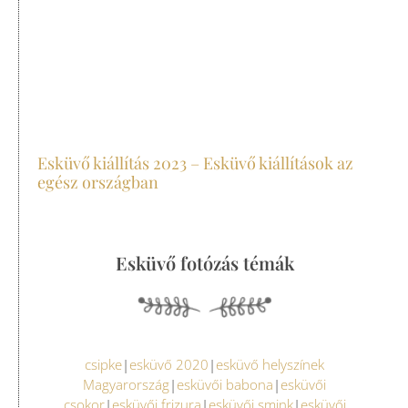
Esküvő kiállítás 2023 – Esküvő kiállítások az
egész országban
Esküvő fotózás témák
csipke
|
esküvő 2020
|
esküvő helyszínek
Magyarország
|
esküvői babona
|
esküvői
csokor
|
esküvői frizura
|
esküvői smink
|
esküvői