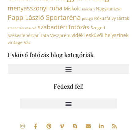
menyasszonyi ruha
Miskolc
Nagykanizsa
modern
Papp László Sportaréna
Rókusfalvy Birtok
pezsgő
szabadtéri fotózás
Szeged
szabadtéri esküvő
vidéki esküvői helyszínek
Székesfehérvár
Tata
Veszprém
vintage
Vác
Esküvő fotózás blog kategóriák
Fedezd fel!