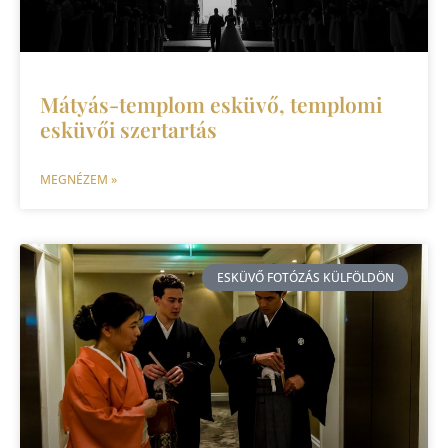
Mátyás-templom esküvő, templomi
esküvői szertartás
MEGNÉZEM »
ESKÜVŐ FOTÓZÁS KÜLFÖLDÖN