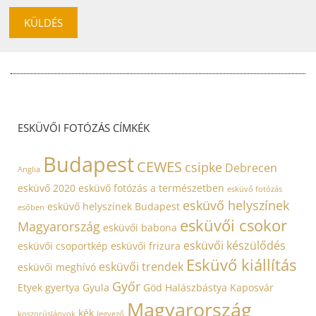
KÜLDÉS
ESKÜVŐI FOTÓZÁS CÍMKÉK
Budapest
CEWES
csipke
Debrecen
Anglia
esküvő 2020
esküvő fotózás a természetben
esküvő fotózás
esküvő helyszínek
esküvő helyszínek Budapest
esőben
esküvői csokor
Magyarország
esküvői babona
esküvői készülődés
esküvői csoportkép
esküvői frizura
Esküvő kiállítás
esküvői trendek
esküvői meghívó
Győr
Etyek
gyertya
Gyula
Göd
Halászbástya
Kaposvár
Magyarország
kék
koszorúslányok
legyező