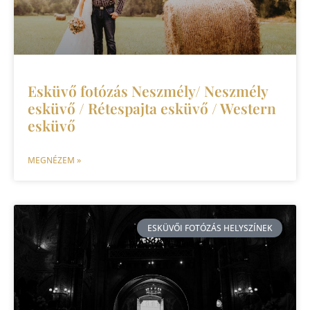
Esküvő fotózás Neszmély/ Neszmély
esküvő / Rétespajta esküvő / Western
esküvő
MEGNÉZEM »
ESKÜVŐI FOTÓZÁS HELYSZÍNEK