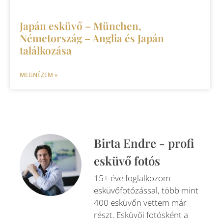
Japán esküvő – München,
Németország – Anglia és Japán
találkozása
MEGNÉZEM »
Birta Endre - profi
esküvő fotós
15+ éve foglalkozom
esküvőfotózással, több mint
400 esküvőn vettem már
részt. Esküvői fotósként a