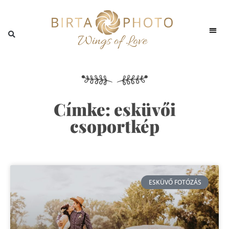
Címke: esküvői
csoportkép
ESKÜVŐ FOTÓZÁS