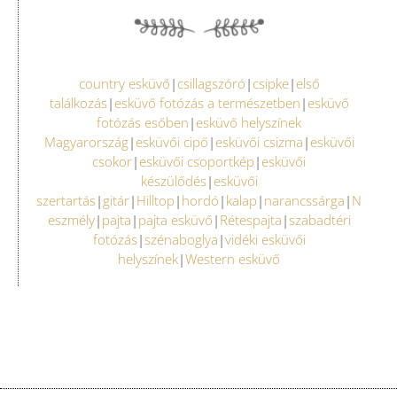
country esküvő
|
csillagszóró
|
csipke
|
első
találkozás
|
esküvő fotózás a természetben
|
esküvő
fotózás esőben
|
esküvő helyszínek
Magyarország
|
esküvői cipő
|
esküvői csizma
|
esküvői
csokor
|
esküvői csoportkép
|
esküvői
készülődés
|
esküvői
szertartás
|
gitár
|
Hilltop
|
hordó
|
kalap
|
narancssárga
|
N
eszmély
|
pajta
|
pajta esküvő
|
Rétespajta
|
szabadtéri
fotózás
|
szénaboglya
|
vidéki esküvői
helyszínek
|
Western esküvő